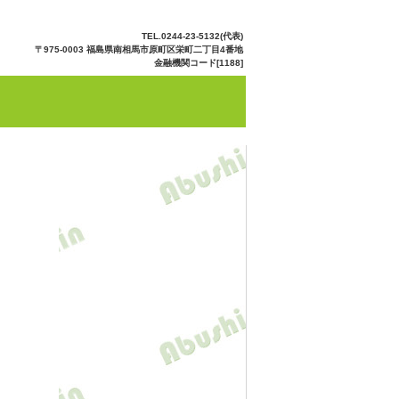
TEL.0244-23-5132(代表)
〒975-0003 福島県南相馬市原町区栄町二丁目4番地
金融機関コード[1188]